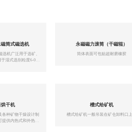
永磁筒式磁选机
永磁磁力滚筒（干磁辊）
磁选机广泛用于选矿、
筒体表面可包贴超耐磨橡胶
于湿式选别粒度6-0毫
将矿物分为磁性物和非
所选别的强磁性物的比
×1000000立方厘米/
磁铁矿，磁黄铁矿等，
、菱铁矿等须预先进行
能进行选别。
筒烘干机
槽式给矿机
及各种矿物干燥设计制
槽式给矿机一般吊装在矿仓卸料口
可提供内热式和外热式
形式。