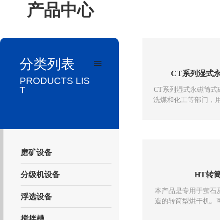
产品中心
分类列表
CT系列湿式
PRODUCTS LIS
T
CT系列湿式永磁筒式
洗煤和化工等部门，用
米的强磁性矿物，并
磁性物两种产品，它
磁化系数x应不低于3000
克，属于这类矿物有
磨矿设备
对于赤铁矿、褐铁矿
磁化焙烧，方
分级机设备
HT转
本产品是专用于萤石
浮选设备
造的转筒型烘干机。
两种
搅拌槽