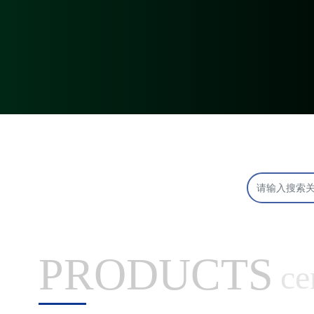
PRODUCTS
ce