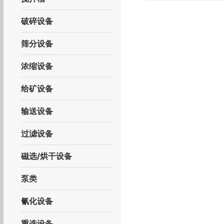
破碎设备
筛分设备
浓缩设备
给矿设备
输送设备
过滤设备
磁选/烘干设备
泵类
氰化设备
重选设备