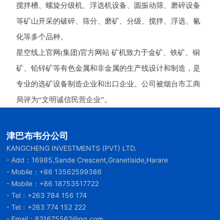
搅拌槽、螺旋分级机、浮选机设备、圆振动筛、磨碎设备
等矿山开采的破碎、筛分、磨矿、分级、搅拌、浮选、氰
化等多个品种。
星空线上官网(集团)官方网站 矿机致力于金矿、铁矿、铜
矿、铅锌矿等有色金属和非金属的生产线设计和制造，是
专业的选矿设备制造企业和出口企业。公司被烟台市工商
局评为“文明诚信民营企业”。
津巴布韦分公司
KANGCHENG INVESTMENTS (PVT) LTD.
- Add：16985,Sande Crescent,Granetiside,Harare
- Mobile：
+86 13562599386
- Mobile：
+86 18753517722
- Tel：
+263 784 156 174
- Tel：
+263 774 152 222
- Email：
821675562@qq.com