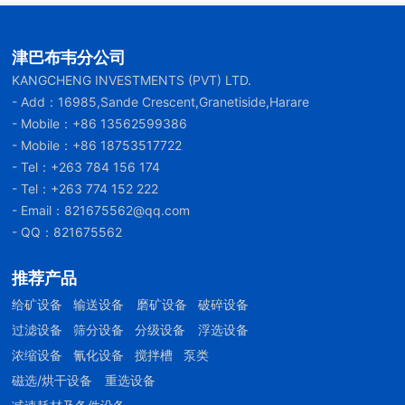
服务体系
津巴布韦分公司
KANGCHENG INVESTMENTS (PVT) LTD.
新闻动态
- Add：16985,Sande Crescent,Granetiside,Harare
- Mobile：
+86 13562599386
人力资源
- Mobile：
+86 18753517722
- Tel：
+263 784 156 174
星空线上官网(集团)官方网站
- Tel：
+263 774 152 222
- Email：
821675562@qq.com
- QQ：821675562
推荐产品
给矿设备
输送设备
磨矿设备
破碎设备
过滤设备
筛分设备
分级设备
浮选设备
浓缩设备
氰化设备
搅拌槽
泵类
磁选/烘干设备
重选设备