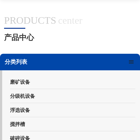
服务体系
PRODUCTS
center
新闻动态
产品中心
人力资源
分类列表
星空线上官网(集团)官方网站
磨矿设备
分级机设备
浮选设备
搅拌槽
破碎设备