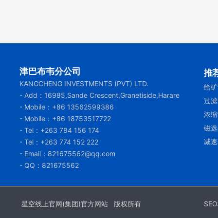
津巴布韦分公司
推
KANGCHENG INVESTMENTS (PVT) LTD.
给矿
- Add：16985,Sande Crescent,Granetiside,Harare
过
- Mobile：
+86 13562599386
浓缩
- Mobile：
+86 18753517722
磁选
- Tel：
+263 784 156 174
减速
- Tel：
+263 774 152 222
- Email：
821675562@qq.com
- QQ：821675562
星空线上官网(集团)官方网站 版权所有
SE