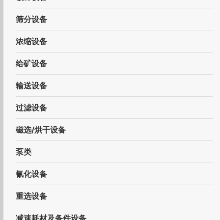
筛分设备
浓缩设备
给矿设备
输送设备
过滤设备
磁选/烘干设备
泵类
氰化设备
重选设备
减速耗材及备件设备