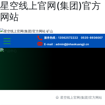
星空线上官网(集团)官方
网站
服务热线：
13562572222
0535-8936007
E-mail：admin@jinhaokuangji.cn
网站星空线上官网(集团)官方网站
走进星空线上官网(集团)官方网站
产品中心
选矿服务
星空线上官网(集团)官方网站
工程案例