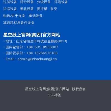
过滤设备
筛分设备
分级设备
浮选设备
浓缩设备
氰化设备
搅拌槽
泵类
磁选/烘干设备
重选设备
减速耗材及备件设备
星空线上官网(集团)官方网站
- 地址：山东省招远市玲珑镇金麟路001号
- 国内销售部：
+86-535-8936007
- 国际贸易部：
+86-
15266576188
- Email：
admin@jinhaokuangji.cn
星空线上官网(集团)官方网站 版权所有
SEO标签