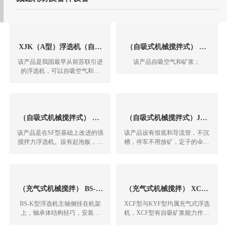
XJK（A型）浮选机（自吸
（自吸式机械搅拌式） SF
式机械搅拌式）
型浮选机
该产品是我国最早从前苏联引进
该产品自吸空气和矿浆；
的浮选机，可以自吸空气和矿
浆，中矿返回容易实现自流，不
需辅助设备，配置整齐，操作维
护简单。叶轮及盖板均采用橡胶
件。
（自吸式机械搅拌式） BF
（自吸式机械搅拌式）JJF
型浮选机
型浮选机
该产品是在SF型基础上改进的强
该产品设有假底和导流管，不沉
搅拌力浮选机。设有起泡板，叶
槽，停车不用放矿，定子的伞形
轮由闭式双截锥体组成，可产生
带孔分散罩用作稳定器，保证了
强的矿浆下循环；吸气量大，功
液面平稳，泡沫层稳定，叶轮采
耗低；每槽兼有吸气、吸浆和浮
用圆柱形，浸没深度浅，圆周速
选三重功能，自成浮选回路，不
度低，功耗低，回收率高，比普
需任何辅助设备，水平配置，便
通型一般高1—2%；生产能力
（充气式机械搅拌） BS-K
（充气式机械搅拌） XCF-
于流程的变更；矿浆循环合理，
大，性能可靠。
浮选机
KYF型联合机组浮选机
BS-K型浮选机主轴侧挂在机架
XCF型与KYF型均属充气式浮选
能最大限度地减少粗砂沉淀；设
上，轴承体结构轻巧，安装方
机，XCF型有自吸矿浆能力作吸
有矿浆液面自控和电控装置，调
便，垂直性好，传动部件为可调
矿槽，KYF型无自吸矿浆能力作
节方便，适用于铁矿等比重较大